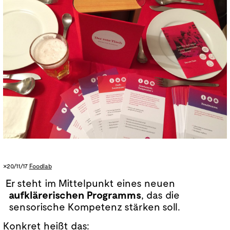
Englisch die
Sprache am Red Table.
vegetarisch, biologisch, bunt gemischt,
ästhetisch ansprechend
×20/11/17
Foodlab
Er steht im Mittelpunkt eines neuen
aufklärerischen
Programms
, das die
sensorische Kompetenz stärken soll.
Konkret heißt das: