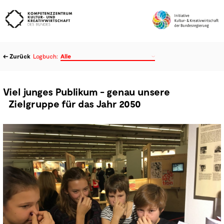
← Zurück
Logbuch:
Alle
Amt für unlösbare Aufgaben
Microfactory
Datatelling
Viel junges Publikum - genau unsere
Foodlab
Testmärkte
Zielgruppe für das Jahr 2050
Faithlab
Mobilität
creativeALPSlab