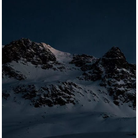
Schule
Kita
Familie
Freundeskreis
Gruppen
Paar
alleine
Hermanns
Zweite Aufgabe:
Setze dir eine Nasenklammer auf, iss weiter,
Erwachsenen aus verschiedenen
beobachte den Geschmack, was passiert,
Berufsgruppen
wenn du die Klammer nach einer Weile wieder
abnimmst?