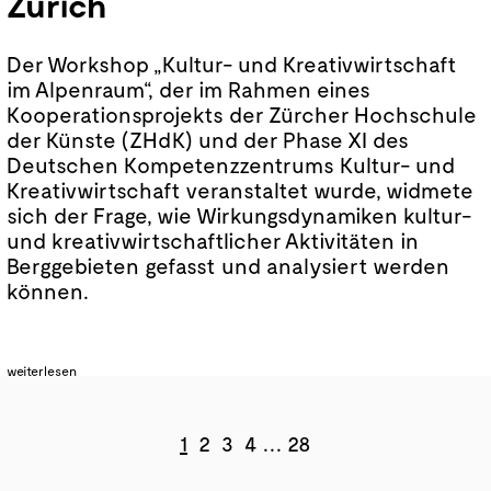
Zürich
Der Workshop „Kultur- und Kreativwirtschaft
im Alpenraum“, der im Rahmen eines
Kooperationsprojekts der Zürcher Hochschule
der Künste (ZHdK) und der Phase XI des
Deutschen Kompetenzzentrums Kultur- und
Kreativwirtschaft veranstaltet wurde, widmete
Wo kann man die
sich der Frage, wie Wirkungsdynamiken kultur-
Karten mit den Übungen kaufen? In welchen
und kreativwirtschaftlicher Aktivitäten in
Situationen können wir uns den roten Tisch
Berggebieten gefasst und analysiert werden
noch vorstellen? Wie können wir eine
können.
möglichst breite Wirkung erzielen?
weiterlesen
1
2
3
4
…
28