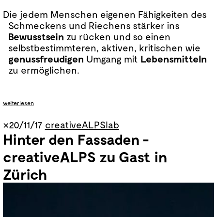
Die jedem Menschen eigenen Fähigkeiten des
Schmeckens und Riechens stärker ins
Bewusstsein
zu rücken und so einen
selbstbestimmteren, aktiven, kritischen wie
genussfreudigen
Umgang mit
Lebensmitteln
zu ermöglichen.
Dann kommt die erste Aufgabe:
Iss in kompletter Stille, achte auf dein Essen
weiterlesen
und die Umgebung.
„Achtung, hier passiert etwas Besonderes!“
×20/11/17
creativeALPSlab
Hinter den Fassaden -
creativeALPS zu Gast in
Zürich
bereichern