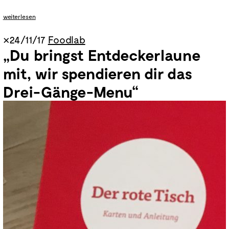
weiterlesen
×24/11/17
Foodlab
„Du bringst Entdeckerlaune
mit, wir spendieren dir das
Ganz Berlin an einem Tisch:
Drei-Gänge-Menu“
Auf zur BERLIN FOOD WEEK
Ernährung,
Qualität und Genuss.