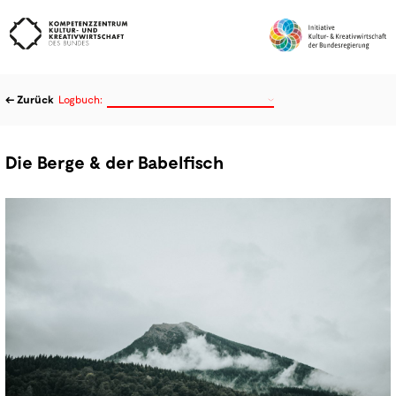
← Zurück
Logbuch:
Alle
Amt für unlösbare Aufgaben
Microfactory
Die Berge & der Babelfisch
Datatelling
Foodlab
Testmärkte
Faithlab
Mobilität
creativeALPSlab